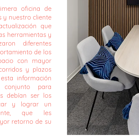
imera oficina de
y nuestro cliente
ctualización que
as herramientas y
aron diferentes
ortamiento de los
spacio con mayor
orridos y plazos
esta información
 conjunto para
s debían ser los
car y lograr un
iente, que les
yor retorno de su