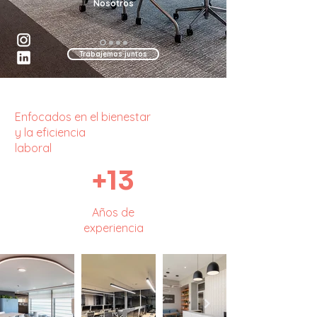
Nosotros
Trabajemos juntos
Enfocados en el bienestar
y la eficiencia
laboral
+13
Años de
experiencia